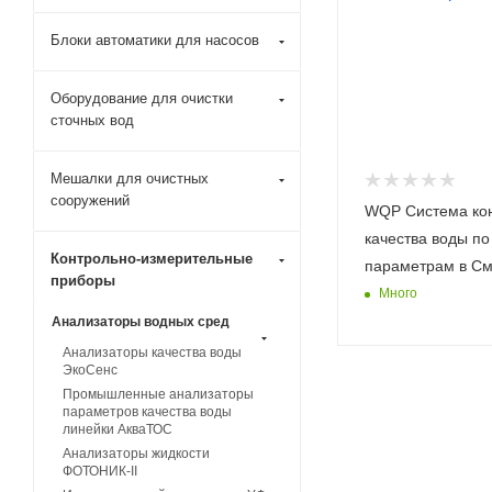
Блоки автоматики для насосов
Оборудование для очистки
сточных вод
Мешалки для очистных
сооружений
WQP Система ко
качества воды по
Контрольно-измерительные
параметрам в См
приборы
Много
Анализаторы водных сред
Анализаторы качества воды
ЭкоСенс
Промышленные анализаторы
параметров качества воды
линейки АкваТОС
Анализаторы жидкости
ФОТОНИК-II