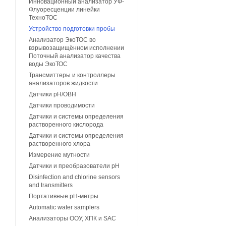
Инновационный анализатор УФ-
Флуоресценции линейки
ТехноТОС
Устройство подготовки пробы
Анализатор ЭкоТОС во
взрывозащищённом исполнении
Поточный анализатор качества
воды ЭкоТОС
Трансмиттеры и контроллеры
анализаторов жидкости
Датчики рН/ОВН
Датчики проводимости
Датчики и системы определения
растворенного кислорода
Датчики и системы определения
растворенного хлора
Измерение мутности
Датчики и преобразователи pH
Disinfection and chlorine sensors
and transmitters
Портативные pH-метры
Automatic water samplers
Анализаторы ООУ, ХПК и SAC