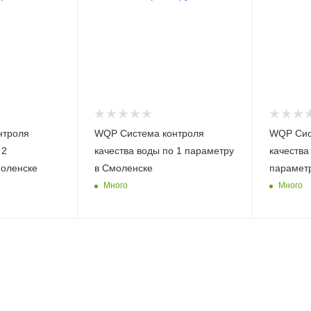
нтроля
WQP Система контроля
WQP Сис
 2
качества воды по 1 параметру
качества
оленске
в Смоленске
парамет
Много
Много