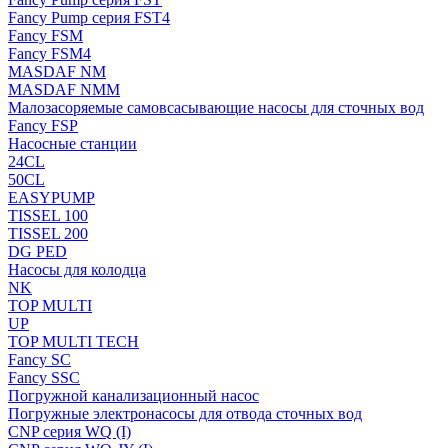
Fancy Pump серия FST4
Fancy FSM
Fancy FSM4
MASDAF NM
MASDAF NMM
Малозасоряемые самовсасывающие насосы для сточных вод
Fancy FSP
Насосные станции
24CL
50CL
EASYPUMP
TISSEL 100
TISSEL 200
DG PED
Насосы для колодца
NK
TOP MULTI
UP
TOP MULTI TECH
Fancy SC
Fancy SSC
Погружной канализационный насос
Погружные электронасосы для отвода сточных вод
CNP серия WQ (I)