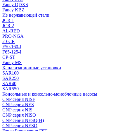
Fancy QDXS
Fancy KBZ
Из нержавеющей стали
JCR 1
JCR 2
AL-RED
PRO-NGA
2-6CR
F50-160-I
F65-125-I
CP-ST
Fancy MS
Канализационные установки
SAR100
SAR250
SAR40
SAR550
Консольные и консольно-моноблочные насосы
CNP серия NISF
CNP серия NES
CNP серия NIS
CNP серия NISO
CNP серия NESO(H)
CNP серия NESO
Fancy Pump серия FST