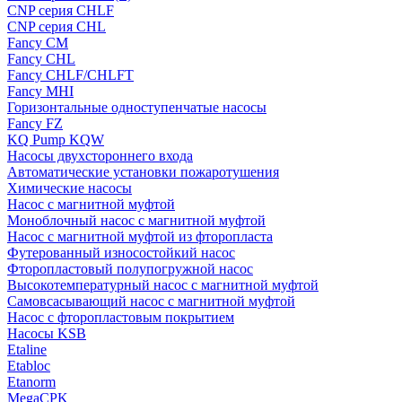
CNP серия CHLF
CNP серия CHL
Fancy CM
Fancy CHL
Fancy CHLF/CHLFT
Fancy MHI
Горизонтальные одноступенчатые насосы
Fancy FZ
KQ Pump KQW
Насосы двухстороннего входа
Автоматические установки пожаротушения
Химические насосы
Насос с магнитной муфтой
Моноблочный насос с магнитной муфтой
Насос с магнитной муфтой из фторопласта
Футерованный износостойкий насос
Фторопластовый полупогружной насос
Высокотемпературный насос с магнитной муфтой
Самовсасывающий насос с магнитной муфтой
Насос с фторопластовым покрытием
Насосы KSB
Etaline
Etabloc
Etanorm
MegaCPK