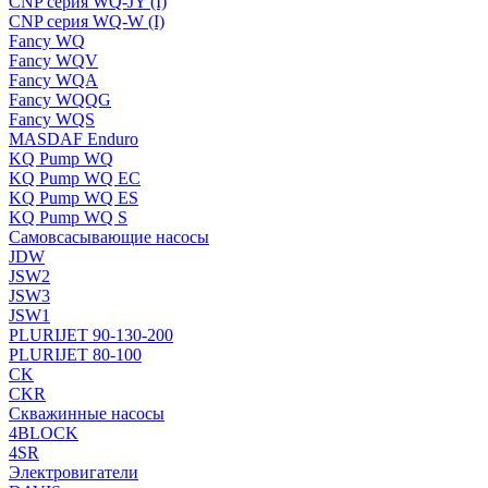
CNP серия WQ-JY (I)
CNP серия WQ-W (I)
Fancy WQ
Fancy WQV
Fancy WQA
Fancy WQQG
Fancy WQS
MASDAF Enduro
KQ Pump WQ
KQ Pump WQ EC
KQ Pump WQ ES
KQ Pump WQ S
Самовсасывающие насосы
JDW
JSW2
JSW3
JSW1
PLURIJET 90-130-200
PLURIJET 80-100
CK
CKR
Скважинные насосы
4BLOCK
4SR
Электровигатели