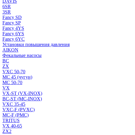
DAVIS
6SR
3SR
Fancy SD
Fancy SP
Fancy 4YS
Fancy 6YS
Fancy 6YC
Установки повышения давления
AIKON
Фекальные насосы
BC
ZX
VXC 50-70
MC 45 (чугун)
MC 50-70
VX
VX-ST (VX-INOX)
BC-ST (MC-INOX)
VXC 35-45
VXC-F (PVXC)
MC-F (PMC)
TRITUS
VX 40-65
ZX2