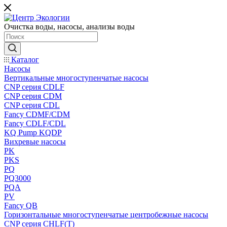
Очистка воды, насосы, анализы воды
Каталог
Насосы
Вертикальные многоступенчатые насосы
CNP серия CDLF
CNP серия CDM
CNP серия CDL
Fancy CDMF/CDM
Fancy CDLF/CDL
KQ Pump KQDP
Вихревые насосы
PK
PKS
PQ
PQ3000
PQA
PV
Fancy QB
Горизонтальные многоступенчатые центробежные насосы
CNP серия CHLF(T)