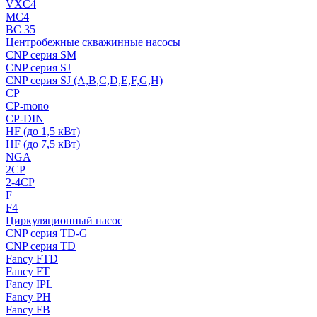
VXC4
MC4
BC 35
Центробежные скважинные насосы
CNP серия SM
CNP серия SJ
CNP серия SJ (A,B,C,D,E,F,G,H)
CP
CP-mono
CP-DIN
HF (до 1,5 кВт)
HF (до 7,5 кВт)
NGA
2CP
2-4CP
F
F4
Циркуляционный насос
CNP серия TD-G
CNP серия TD
Fancy FTD
Fancy FT
Fancy IPL
Fancy PH
Fancy FB