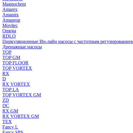
Magnochem
Amarex
Amamix
Amaprop
Movitec
Omega
RDLO
Циркуляционные Ин-лайн насосы с частотным регулирование
Дренажные насосы
TOP
TOP GM
TOP FLOOR
TOP VORTEX
RX
D
RX VORTEX
TOP LA
TOP VORTEX GM
ZD
DC
RX GM
RX VORTEX GM
TEX
Fancy L
Fancy SPS