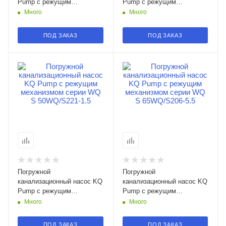
Pump с режущим
Pump с режущим
механизмом серии WQ S
механизмом серии WQ S
Много
Много
50WQ/S222-2.2 в
50WQ/S202-3 в Смоленске
Смоленске
ПОД ЗАКАЗ
ПОД ЗАКАЗ
Погружной
Погружной
канализационный насос KQ
канализационный насос KQ
Pump с режущим
Pump с режущим
механизмом серии WQ S
механизмом серии WQ S
Много
Много
50WQ/S221-1.5 в
65WQ/S206-5.5 в
Смоленске
Смоленске
ПОД ЗАКАЗ
ПОД ЗАКАЗ