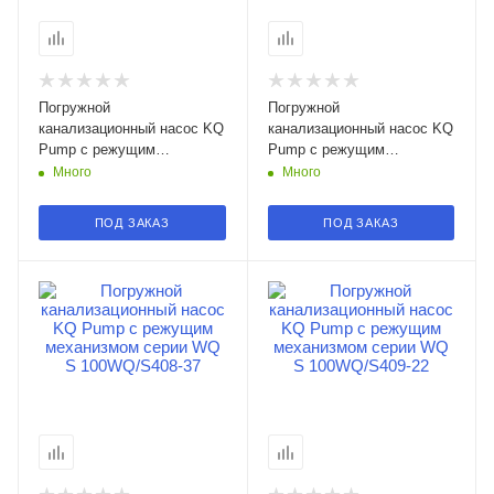
Погружной
Погружной
канализационный насос KQ
канализационный насос KQ
Pump с режущим
Pump с режущим
механизмом серии WQ S
механизмом серии WQ S
Много
Много
65WQ/S206-5.5 в
65WQ/S205-7.5 в
Смоленске
Смоленске
ПОД ЗАКАЗ
ПОД ЗАКАЗ