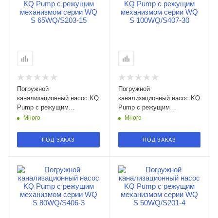
Погружной
Погружной
канализационный насос KQ
канализационный насос KQ
Pump с режущим
Pump с режущим
механизмом серии WQ S
механизмом серии WQ S
Много
Много
65WQ/S203-15 в Смоленске
100WQ/S407-30 в
Смоленске
ПОД ЗАКАЗ
ПОД ЗАКАЗ