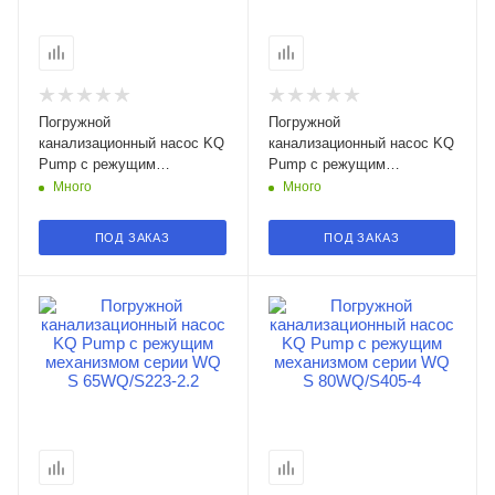
Погружной
Погружной
канализационный насос KQ
канализационный насос KQ
Pump с режущим
Pump с режущим
механизмом серии WQ S
механизмом серии WQ S
Много
Много
80WQ/S406-3 в Смоленске
50WQ/S201-4 в Смоленске
ПОД ЗАКАЗ
ПОД ЗАКАЗ