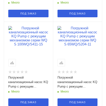
механизмом серии WQ S
механизмом серии WQ S
Много
Много
100WQ/S412-11 в
100WQ/S410-18.5 в
Смоленске
Смоленске
ПОД ЗАКАЗ
ПОД ЗАКАЗ
Погружной
Погружной
канализационный насос KQ
канализационный насос KQ
Pump с режущим
Pump с режущим
механизмом серии WQ S
механизмом серии WQ S
Много
Много
100WQ/S411-15 в
65WQ/S204-11 в Смоленске
Смоленске
ПОД ЗАКАЗ
ПОД ЗАКАЗ