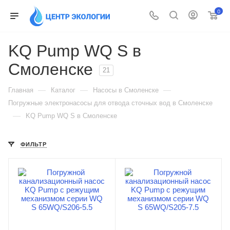
0
KQ Pump WQ S в
Смоленске
21
—
—
—
Главная
Каталог
Насосы в Смоленске
Погружные электронасосы для отвода сточных вод в Смоленске
—
KQ Pump WQ S в Смоленске
ФИЛЬТР