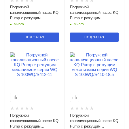
Погружной
Погружной
канализационный насос KQ
канализационный насос KQ
Pump с режущим
Pump с режущим
механизмом серии WQ S
механизмом серии WQ S
Много
Много
100WQ/S408-37 в
100WQ/S409-22 в
Смоленске
Смоленске
ПОД ЗАКАЗ
ПОД ЗАКАЗ
Погружной
Погружной
канализационный насос KQ
канализационный насос KQ
Pump с режущим
Pump с режущим