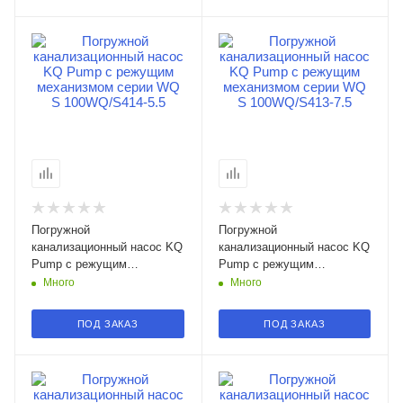
Погружной
Погружной
канализационный насос KQ
канализационный насос KQ
Pump с режущим
Pump с режущим
механизмом серии WQ S
механизмом серии WQ S
Много
Много
100WQ/S414-5.5 в
100WQ/S413-7.5 в
Смоленске
Смоленске
ПОД ЗАКАЗ
ПОД ЗАКАЗ