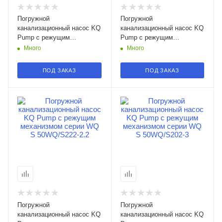
Погружной
Погружной
канализационный насос KQ
канализационный насос KQ
Pump с режущим
Pump с режущим
механизмом серии WQ S
механизмом серии WQ S
Много
Много
65WQ/S223-2.2 в
80WQ/S405-4 в Смоленске
Смоленске
ПОД ЗАКАЗ
ПОД ЗАКАЗ
Погружной
Погружной
канализационный насос KQ
канализационный насос KQ